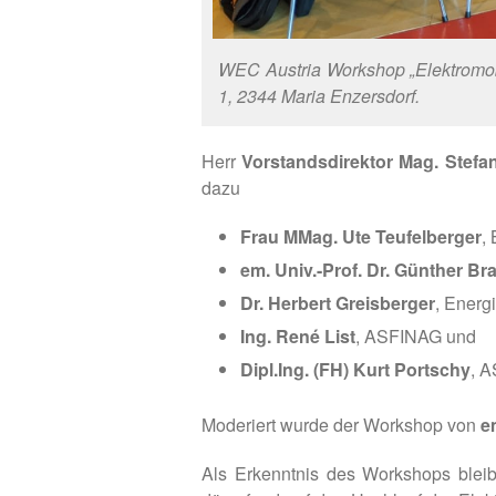
WEC Austria Workshop „Elektromob
1, 2344 Maria Enzersdorf.
Herr
Vorstandsdirektor Mag. Stefa
dazu
Frau MMag. Ute Teufelberger
,
em. Univ.-Prof. Dr. Günther Br
Dr. Herbert Greisberger
, Energ
Ing. René List
, ASFINAG und
Dipl.Ing. (FH) Kurt Portschy
, 
Moderiert wurde der Workshop von
e
Als Erkenntnis des Workshops bleibt