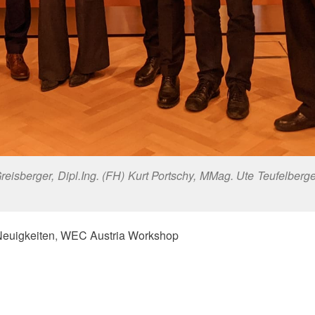
reisberger, Dipl.Ing. (FH) Kurt Portschy, MMag. Ute Teufelberger
euigkeiten
,
WEC Austria Workshop