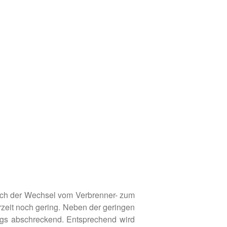
WEC-International
Vienna Energy Club
Kontakt
DE
EN
 doch der Wechsel vom Verbrenner- zum
rzeit noch gering. Neben der geringen
gs abschreckend. Entsprechend wird