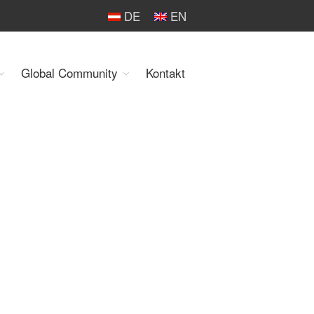
DE
EN
Global Community
Kontakt
Organisation
Über uns
Organe
Mitglieder
Geschäftsstelle
Statuten
Aktivitäten
YEP-Austria
Veranstaltungen
Publikationen
Global Community
Unsere Geschichte