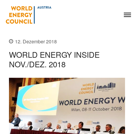
World Energy Council
Austria
Organisation
Über uns
12. Dezember 2018
Organe
WORLD ENERGY INSIDE
Mitglieder
Geschäftsstelle
NOV./DEZ. 2018
Statuten
Aktivitäten
YEP-Austria
Veranstaltungen
Publikationen
Global Community
Unsere Geschichte
WEC-International
Vienna Energy Club