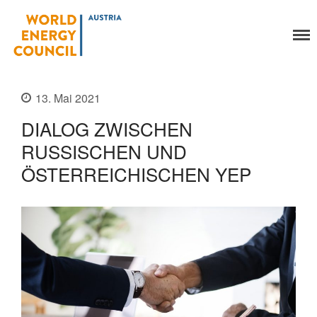
World Energy Council
Austria
Organisation
13. Mai 2021
Über uns
DIALOG ZWISCHEN
Organe
RUSSISCHEN UND
Mitglieder
Geschäftsstelle
ÖSTERREICHISCHEN YEP
Statuten
Aktivitäten
YEP-Austria
Veranstaltungen
Publikationen
Global Community
Unsere Geschichte