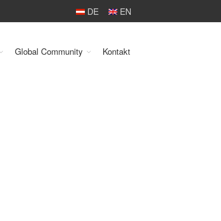
DE
EN
Global Community
Kontakt
Organisation
Über uns
Organe
Mitglieder
Geschäftsstelle
Statuten
Aktivitäten
YEP-Austria
Veranstaltungen
Publikationen
Global Community
Unsere Geschichte
WEC-International