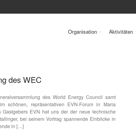
Organisation
Aktivitäten
 Energy Council Austria
ung des WEC
neralversammlung des World Energy Council samt
 im schönen, repräsentativen EVN-Forum in Maria
es Gastgebers EVN hat uns der der neue technische
Stallinger, bei seinem Vortrag spannende Einblicke in
ende in […]